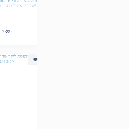
שנתיים אחריות ע”י ה
₪
399