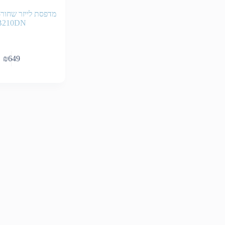
B210DN
₪
649