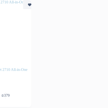
t 2710 All-in-One
₪
379