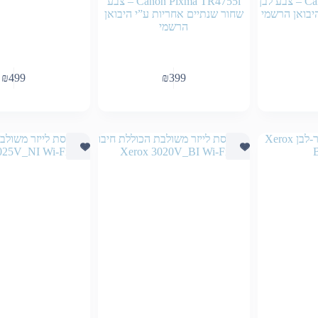
Canon Pixma TR4756i – צבע לבן
Canon Pixma TR4755i – צבע
יבואן הרשמי
שחור שנתיים אחריות ע”י היבואן
הרשמי
₪
499
₪
399