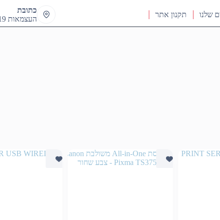
כתובת
ם שלנו
תקנון אתר
העצמאות 19 ראש העין
מוין
פי
חיר:
הזול
יקר