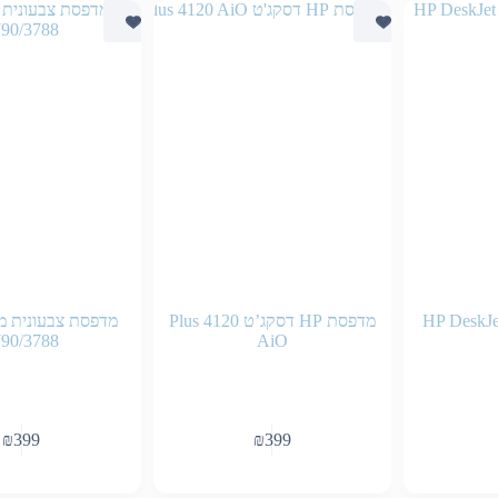
HP DeskJe
מדפסת HP דסקג’ט Plus 4120
790/3788
AiO
₪
399
₪
399