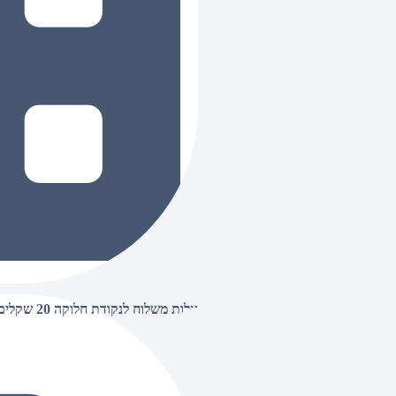
עלות משלוח לנקודת חלוקה 20 שקלים, בהזמנות מעל 500 שקלים ללא חיוב (חינם),