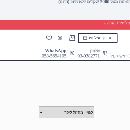
לווזיות ועוד…
מחירון משלוחים
Shopping
cart
טלפון
WhatsApp
058-5654105
03-9382771