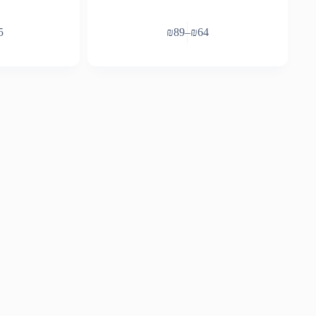
למוצר
למוצר
5
₪
89
–
₪
64
זה
זה
יש
יש
מספר
מספר
סוגים.
סוגים.
ניתן
ניתן
לבחור
לבחור
את
את
האפשרויות
האפשרויות
בעמוד
בעמוד
המוצר
המוצר