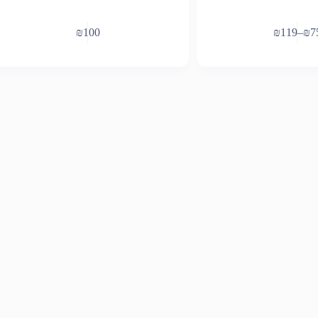
₪
100
₪
119
–
₪
7