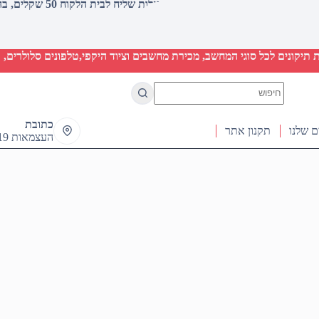
עלות שליח לבית הלקוח 50 שקלים, בהזמנות מעל 2000 שקלים ללא חיוב (חינם)
יקונים לכל סוגי המחשב, מכירת מחשבים וציוד היקפי,טלפונים סלולרים, ט
No
results
כתובת
ם שלנו
תקנון אתר
העצמאות 19 ראש העין