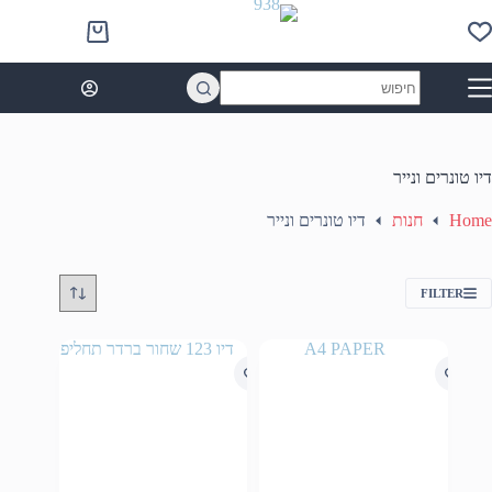
Ski
t
Shopping
conten
cart
No
results
דיו טונרים ונייר
Home
חנות
דיו טונרים ונייר
FILTER