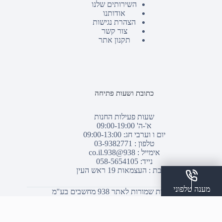
השירותים שלנו
אודותנו
הצהרת נגישות
צור קשר
תקנון אתר
כתובת ושעות פתיחה
שעות פעילות החנות
א'-ה' 09:00-19:00
יום ו וערבי חג: 09:00-13:00
טלפון :
03-9382771
אימייל :
938@938.co.il
נייד: 058-5654105
כתובת : העצמאות 19 ראש העין
מענה טלפוני
© כל הזכויות שמורות לאתר 938 מחשבים בע"מ
שלח הודעת ווצאפ