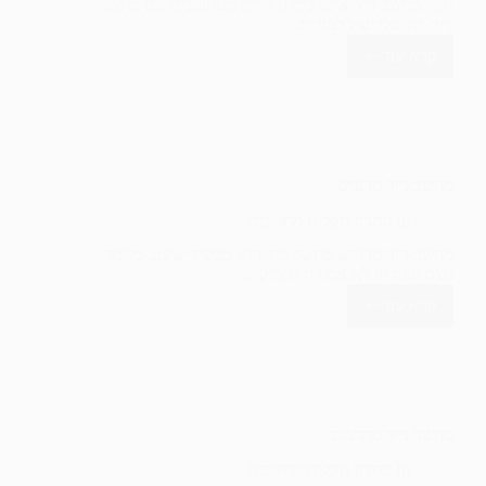
ניקוי מחשב נייד איטי בימינו רבים מסתובבים עם מחשב
נייד. זהו כלי יעיל לנוודים…
קרא עוד
ניקוי
מחשב
נייד
איטי
מחשב נייד מרעיש
In
פתרון תקלות מחשבים
מחשב נייד מרעיש מחשב נייד הוא מכשיר שקט, כלומר
עצם פעולתו לא אמורה להפיק…
קרא עוד
מחשב
נייד
מרעיש
מחשב נייד מתחמם
In
פתרון תקלות מחשבים