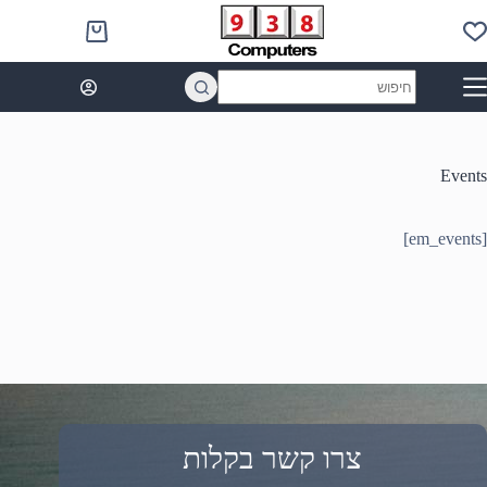
Ski
t
Shopping
conten
cart
No
results
Events
[em_events]
צרו קשר בקלות