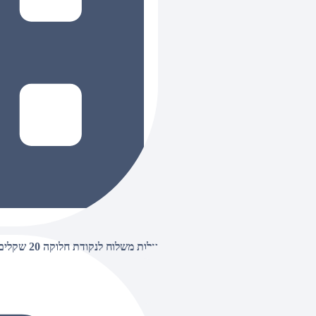
עלות משלוח לנקודת חלוקה 20 שקלים, בהזמנות מעל 500 שקלים ללא חיוב (חינם),