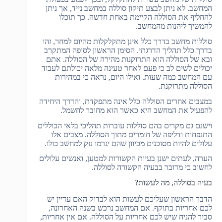
המחשב. לא ניתן לבצע תיקון סוללה במחשב נייד, אך ניתן
להחליף את הסוללה הקיימת באחת חדשה. כך תוכלו
להמשיך ליהנות מהמחשב.
סוללות מחשב בדרך כלל אינן מתקלקלות מהיום למחר, זהו
בדרך כלל תהליך הדרגתי. הסימן הראשון לסופה המתקרב
ובא של הסוללה הוא התרוקנות מהירה של הסוללה. אתם
יכולים לשים לב כי פעם לאחר טעינה מלאה יכולתם לעבוד
עם המחשב כמה שעות. ואילו היום, נראה כי במהירות
הסוללה מתרוקנת.
במצבים אחרים הסוללה כלל אינה מתפקדת, והדרך היחידה
להפעיל את המחשב היא כאשר הוא מחובר לחשמל.
וישנם גם מקרים בהם סוללות עוברות תהליכי בלאי הכוללים
התנפחות ודליפה של חומרים מתוך הסוללה. מצבים אלו
עלולים להיות מסוכנים מכיוון שהם יגרמו נזק למחשב כולו.
הערה, לעתים ישנן בעיות הקשורות למטען, ואנשים עלולים
לחשוב כי מדובר בבעיה הקשורה לסוללה.
בעיה בסוללה, מה לעשות?
הדבר הראשון שעליכם לעשות הוא לבדוק האם עדיין יש
לכם אחריות בתוקף. אם המחשב נרכש בשנה האחרונה,
סביר להניח שיש לכם אחריות על הסוללה. אם אין אחריות,