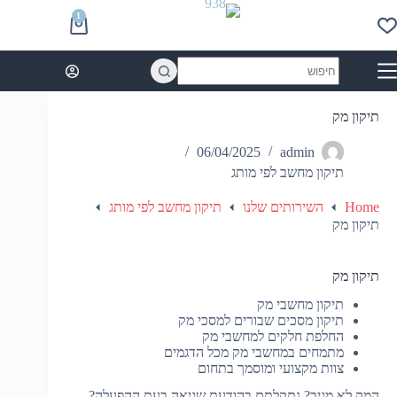
Ski
1
t
Shopping
conten
cart
No
results
תיקון מק
06/04/2025
admin
תיקון מחשב לפי מותג
Home
השירותים שלנו
תיקון מחשב לפי מותג
תיקון מק
תיקון מק
תיקון מחשבי מק
תיקון מסכים שבורים למסכי מק
החלפת חלקים למחשבי מק
מתמחים במחשבי מק מכל הדגמים
צוות מקצועי ומוסמך בתחום
המק לא מגיב? נתקלתם בהודעת שגיאה בעת ההפעלה?