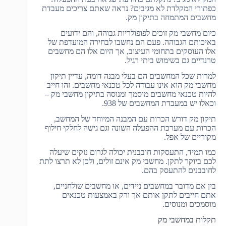
כפתורי המקלדת לא מגיבים? נראה שאתם צריכים מעבדת
מחשבים המתמחה בתיקון מק.
כיום מחשבי מק זוכים לפופולריות גבוהה, והם ידועים
באיכותם הגבוהה. פעם הם נחשבו לבחירה המועדפת של
אלו העוסקים בתחומי העיצוב, אך היום אלו הם מחשבים
טרנדיים גם בשימוש ביתי רגיל.
למרות שכל המחשבים הם בעלי מבנה דומה, עדיין תיקון
מחשבי מק הוא אינו עבודה לכל טכנאי מחשבים. זהו חייב
להיות טכנאי מחשבים מוסמך ומנוסה בתיקון מחשבי מק –
וכאלו יש במעבדת המחשבים של 938.
תיקון מק דורש הכרות עם המבנה המיוחד של המחשב,
הכרות עם מערכת ההפעלה השונה וגם גישה לחלקי חילוף
מקוריים של אפל.
כמו תמיד, התעסקות חובבנית יכולה לגרום נזקים שיעלה
לכם ביוקר לתקן. מחשבי מק אינם זולים, ולכן לא תרצו לתת
לחובבנים להתעסק בהם.
בין אם מדובר במחשבים ניידים, או מחשבים שולחניים,
אתם חייבים לתקן אותם אך ורק באמצעות טכנאים
מוסמכים ומנוסים.
תקלות במחשבי מק