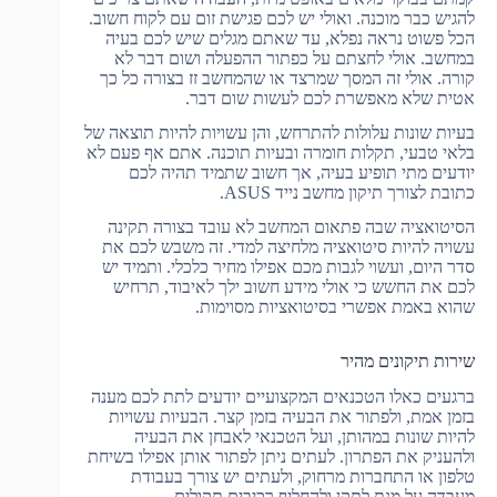
להגיש כבר מוכנה. ואולי יש לכם פגישת זום עם לקוח חשוב.
הכל פשוט נראה נפלא, עד שאתם מגלים שיש לכם בעיה
במחשב. אולי לחצתם על כפתור ההפעלה ושום דבר לא
קורה. אולי זה המסך שמרצד או שהמחשב זז בצורה כל כך
אטית שלא מאפשרת לכם לעשות שום דבר.
בעיות שונות עלולות להתרחש, והן עשויות להיות תוצאה של
בלאי טבעי, תקלות חומרה ובעיות תוכנה. אתם אף פעם לא
יודעים מתי תופיע בעיה, אך חשוב שתמיד תהיה לכם
כתובת לצורך תיקון מחשב נייד ASUS.
הסיטואציה שבה פתאום המחשב לא עובד בצורה תקינה
עשויה להיות סיטואציה מלחיצה למדי. זה משבש לכם את
סדר היום, ועשוי לגבות מכם אפילו מחיר כלכלי. ותמיד יש
לכם את החשש כי אולי מידע חשוב ילך לאיבוד, תרחיש
שהוא באמת אפשרי בסיטואציות מסוימות.
שירות תיקונים מהיר
ברגעים כאלו הטכנאים המקצועיים יודעים לתת לכם מענה
בזמן אמת, ולפתור את הבעיה בזמן קצר. הבעיות עשויות
להיות שונות במהותן, ועל הטכנאי לאבחן את הבעיה
ולהעניק את הפתרון. לעתים ניתן לפתור אותן אפילו בשיחת
טלפון או התחברות מרחוק, ולעתים יש צורך בעבודת
מעבדה על מנת לתקן ולהחליף רכיבים תקולים.