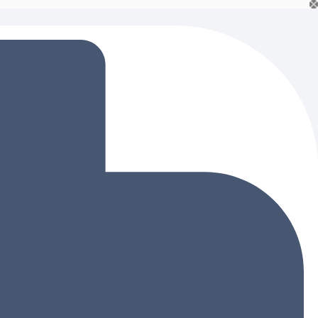
Ski
t
conten