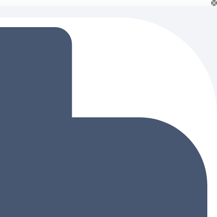
Ski
t
conten