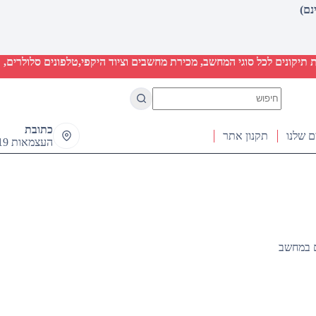
יקונים לכל סוגי המחשב, מכירת מחשבים וציוד היקפי,טלפונים סלולרים, ט
No
results
כתובת
ם שלנו
תקנון אתר
העצמאות 19 ראש העין
ים במחשב