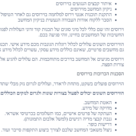
איתור קבצים הנגועים בוירוסים
ניקיון המחשב מוירוסים
התקנת תוכנות אנטי וירוס למלחמה בוירוסים גם לאחר הטיפול
הסבר ללקוח אודות העבודה הנעשית בניקיון המחשב
וירוסים זהו שם כללי לכל מיני סוגים של תכנות קוד זדוני העלולות לפ
החשיבות של המחשבים בחיינו, זוהי פגיעה בכם.
הווירוסים השונים עלולים לכלול רוגלות הגונבות מכם מידע אישי. תכ
גם מחשבים פרטיים, שאינם כוללים מידע עסקי, עשויים לכלול מידע א
וירוסים מגיעים אל המחשב בדרכים מתוחכמות. הם עלולים להגיע אל 
צורות הפצה.
הסכנות הכרוכות בוירוסים
הוירוסים פועלים בשקט, מתחת לראדר, ועלולים לגרום נזק מבלי שתהי
הווירוסים השונים יכולים לפעול בצורות שונות ולגרום לנזקים הכוללים:
האטת המחשב.
מחיקה של מידע.
העתקה של פרטים אישיים, כמו תשלומים בכרטיסי אשראי.
גנבת קבצי מדיה רגישים (למשל אלבום התמונות).
דרישות כופר.
ניצול משאבי המחשב שלכם לצורך ביצוע התקפות סייבר ועוד.