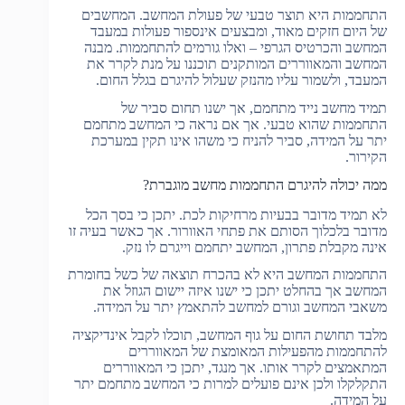
התחממות היא תוצר טבעי של פעולת המחשב. המחשבים
של היום חזקים מאוד, ומבצעים אינספור פעולות במעבד
המחשב והכרטיס הגרפי – ואלו גורמים להתחממות. מבנה
המחשב והמאווררים המותקנים תוכננו על מנת לקרר את
המעבד, ולשמור עליו מהנזק שעלול להיגרם בגלל החום.
תמיד מחשב נייד מתחמם, אך ישנו תחום סביר של
התחממות שהוא טבעי. אך אם נראה כי המחשב מתחמם
יתר על המידה, סביר להניח כי משהו אינו תקין במערכת
הקירור.
ממה יכולה להיגרם התחממות מחשב מוגברת?
לא תמיד מדובר בבעיות מרחיקות לכת. יתכן כי בסך הכל
מדובר בלכלוך הסותם את פתחי האוורור. אך כאשר בעיה זו
אינה מקבלת פתרון, המחשב יתחמם וייגרם לו נזק.
התחממות המחשב היא לא בהכרח תוצאה של כשל בחומרת
המחשב אך בהחלט יתכן כי ישנו איזה יישום הגוזל את
משאבי המחשב וגורם למחשב להתאמץ יתר על המידה.
מלבד תחושת החום על גוף המחשב, תוכלו לקבל אינדיקציה
להתחממות מהפעילות המאומצת של המאווררים
המתאמצים לקרר אותו. אך מנגד, יתכן כי המאווררים
התקלקלו ולכן אינם פועלים למרות כי המחשב מתחמם יתר
על המידה.