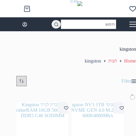
Ski
t
Shopping
conten
cart
No
results
kingston
Home
חנות
kingston
Filter