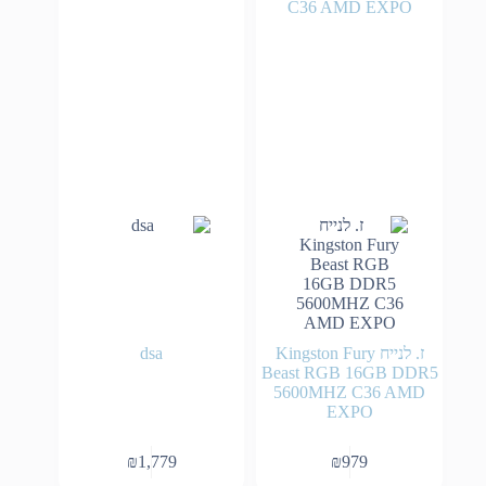
ז. לנייח Kingston Fury
dsa
Beast RGB 16GB DDR5
5600MHZ C36 AMD
EXPO
₪
1,779
₪
979