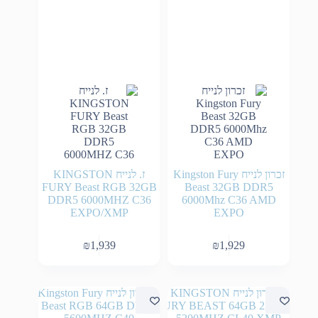
זכרון לנייח Kingston Fury
ז. לנייח KINGSTON
FURY Beast RGB 32GB
Beast 32GB DDR5
DDR5 6000MHZ C36
6000Mhz C36 AMD
EXPO/XMP
EXPO
₪
1,939
₪
1,929