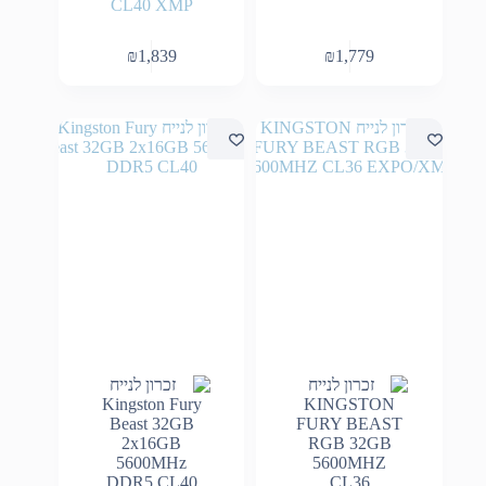
CL40 XMP
₪
1,839
₪
1,779