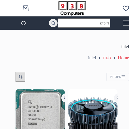
Ski
t
Shopping
conten
cart
No
results
intel
Home
חנות
intel
FILTER