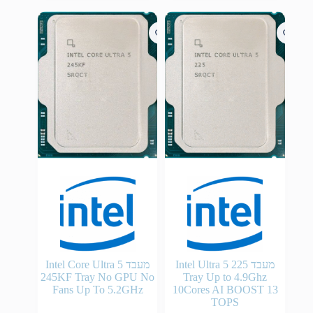
מעבד Intel Ultra 5 225
מעבד Intel Core Ultra 5
245KF Tray No GPU No
Tray Up to 4.9Ghz
Fans Up To 5.2GHz
10Cores AI BOOST 13
TOPS