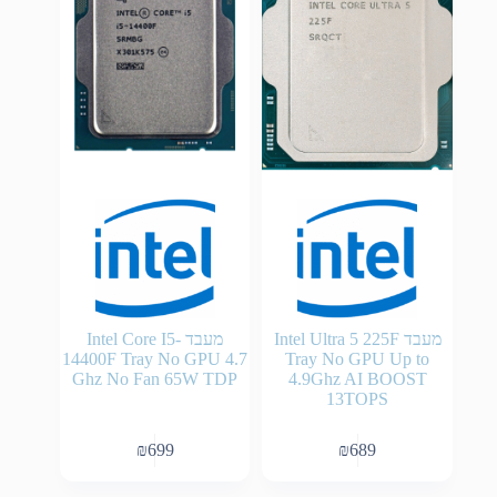
מעבד Intel Ultra 5 225F
מעבד Intel Core I5-
14400F Tray No GPU 4.7
Tray No GPU Up to
Ghz No Fan 65W TDP
4.9Ghz AI BOOST
13TOPS
₪
699
₪
689