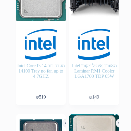
מאוורר אינטל מקורי Intel
מעבד דור 14 Intel Core I3
14100 Tray no fan up to
Laminar RM1 Cooler
4.7GHZ
LGA1700 TDP 65W
₪
519
₪
149