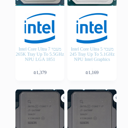
מעבד Intel Core Ultra 5
מעבד Intel Core Ultra 7
265K Tray Up To 5.5GHz
245 Tray Up To 5.1GHz
NPU LGA 1851
NPU Intel Graphics
₪
1,379
₪
1,169