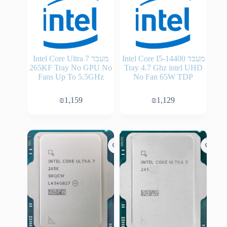
מעבד Intel Core I5-14400
מעבד Intel Core Ultra 7
265KF Tray No GPU No
Tray 4.7 Ghz intel UHD
Fans Up To 5.5GHz
No Fan 65W TDP
₪
1,159
₪
1,129