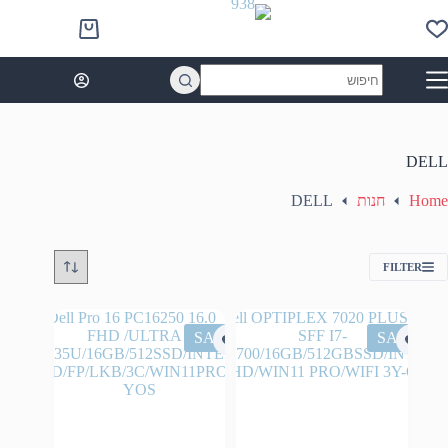
Ski
t
Shopping
conten
cart
No
results
DELL
Home
חנות
DELL
FILTER
SALE
SALE