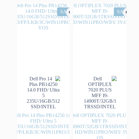
₪7,989.
₪6,892.
₪7,000.
₪6,308.
SALE
SALE
Dell Pro 14 Plus PB14250 14.0
Dell OPTIPLEX 7020 PLUS
FHD/ Ultra 5
MFF I9-
235U/16GB/512SSD/INTEL
14900T/32GB/1TRSSD/INTE
HD/FP/LKB/3C/WIN11PRO/3YOS
L HD/WIN11PRO/WIFI/ 3Y-
OS