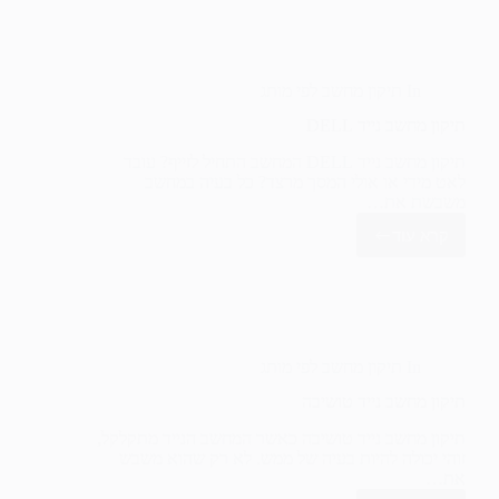
נייד
HP
In
תיקון מחשב לפי מותג
תיקון מחשב נייד DELL
תיקון מחשב נייד DELL המחשב התחיל לזייף? עובד
לאט מידי או אולי המסך מרצד? כל בעיה במחשב
משבשת את…
קרא עוד
תיקון
מחשב
נייד
DELL
In
תיקון מחשב לפי מותג
תיקון מחשב נייד טושיבה
תיקון מחשב נייד טושיבה כאשר המחשב הנייד מתקלקל,
זוהי יכולה להיות בעיה של ממש. לא רק שהוא משבש
את…