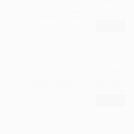
תיקון מחשב נייד סמסונג
תיקון מחשב נייד סמסונג כאשר אנו ניגשים אל המחשב
על מנת להתחיל את יום העבודה, לתכנן את הטיול או…
קרא עוד
תיקון
מחשב
נייד
סמסונג
In
תיקון מחשב לפי מותג
תיקון מק
תיקון מק המק לא מגיב? נתקלתם בהודעת שגיאה בעת
ההפעלה? כפתורי המקלדת לא מגיבים? נראה שאתם
צריכים מעבדת מחשבים…
קרא עוד
תיקון
מק