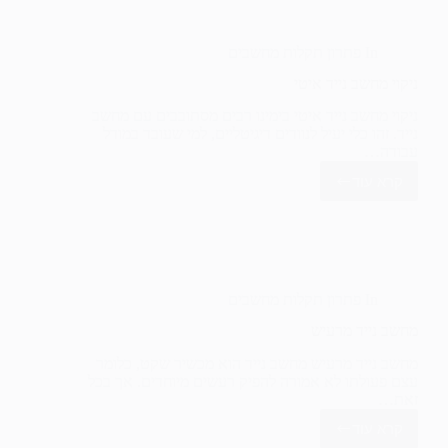
In
פתרון תקלות מחשבים
ניקוי מחשב נייד איטי
ניקוי מחשב נייד איטי בימינו רבים מסתובבים עם מחשב
נייד. זהו כלי יעיל לנוודים דיגיטליים, למי שעובד במודל
עבודה…
קרא עוד
ניקוי
מחשב
נייד
איטי
In
פתרון תקלות מחשבים
מחשב נייד מרעיש
מחשב נייד מרעיש מחשב נייד הוא מכשיר שקט, כלומר
עצם פעולתו לא אמורה להפיק רעשים מיוחדים. אך בכל
זאת…
קרא עוד
מחשב