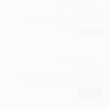
In
תיקון מחשב לפי מותג
תיקון מחשב Acer
הבוקר מתחיל בכוס קפה, ולאחר מכן אתם מתיישבים
מול המחשב ורוצים להתחיל לעבוד. יש לכם מיילים
לשלוח, פרויקטים לסיים,…
קרא עוד
תיקון
מחשב
Acer
In
תיקון מחשב לפי מותג
תיקון‌ ‌מחשב ‌אפל
תיקון‌ ‌מחשב ‌אפל מחשבי אפל נחשבים למחשבים חזקים
ואמינים, והם הבחירה של אנשי מקצוע רבים. אך יחד
עם זאת,…
קרא עוד
תיקון‌
‌מחשב
‌אפל