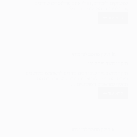
למשחקים ולימודים, ואולי אתם פרילנסרים שחייבים
אותו לעבודה. המחשבים הם כלי…
קרא עוד
תיקון
מחשב
נייד
LG
In
תיקון מחשב לפי מותג
תיקון מחשב נייד לנובו
תיקון מחשב נייד לנובו רבים בוחרים להשתמש במחשבים
ניידים. הם זוכים לפופולריות גבוהה ועבור רבים הם
תחליף למחשבים השולחניים.…
קרא עוד
תיקון
מחשב
נייד
לנובו
In
תיקון מחשב לפי מותג