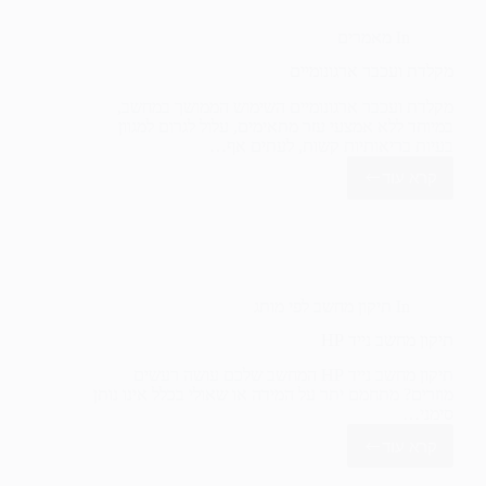
ונשבר
In
מאמרים
מקלדת ועכבר ארגונומיים
מקלדת ועכבר ארגונומיים השימוש הממושך במחשב,
במיוחד ללא אמצעי עזר מתאימים, עלול לגרום למגוון
בעיות בריאותיות קשות, לעתים אף…
קרא עוד
מקלדת
ועכבר
ארגונומיים
In
תיקון מחשב לפי מותג
תיקון מחשב נייד HP
תיקון מחשב נייד HP המחשב שלכם עושה רעשים
מוזרים? מתחמם יתר על המידה או שאולי בכלל אינו נותן
סימני…
קרא עוד
תיקון
מחשב