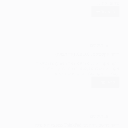
פירקנו את…
קרא עוד
תיקון
מחשב
נייד
לנובו
THINKPAD
(אין
שמע)
In
תיקונים
תיקון אקסבוקס \ XBOX (אין תצוגה)
תיקון אקסבוקס \ XBOX (אין תצוגה) גם מכשירי
אקסבוקס למינהם אנחנו יודעים לתקן במעבדת
האלקטרוניקה שלנו. הגיע מכשיר שלא…
קרא עוד
תיקון
אקסבוקס
\
XBOX
(אין
תצוגה)
In
תיקונים
תיקון מחשב נייד לנובו ThinkPad מצפצף ולא נדלק