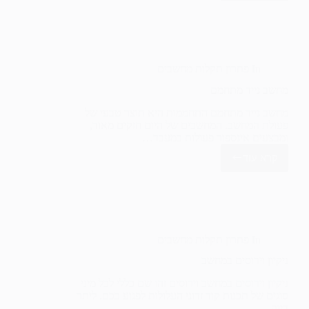
נייד
מרעיש
In
פתרון תקלות מחשבים
מחשב נייד מתחמם
מחשב נייד מתחמם התחממות היא תוצר טבעי של
פעולת המחשב. המחשבים של היום חזקים מאוד,
ומבצעים אינספור פעולות במעבד…
קרא עוד
מחשב
נייד
מתחמם
In
פתרון תקלות מחשבים
ניקיון וירוסים במחשב
ניקיון וירוסים במחשב וירוסים זהו שם כללי לכל מיני
סוגים של תכנות קוד זדוני העלולות לפגוע בכם. ליתר
דיוק…