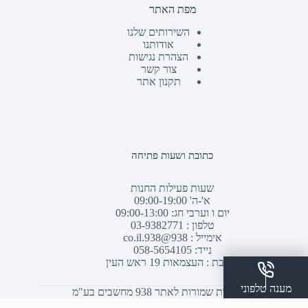
מפת האתר
השירותים שלנו
אודותנו
הצהרת נגישות
צור קשר
תקנון אתר
כתובת ושעות פתיחה
שעות פעילות החנות
א'-ה' 09:00-19:00
יום ו וערבי חג: 09:00-13:00
טלפון :
03-9382771
אימייל :
938@938.co.il
נייד: 058-5654105
כתובת : העצמאות 19 ראש העין
מענה טלפוני
© כל הזכויות שמורות לאתר 938 מחשבים בע"מ