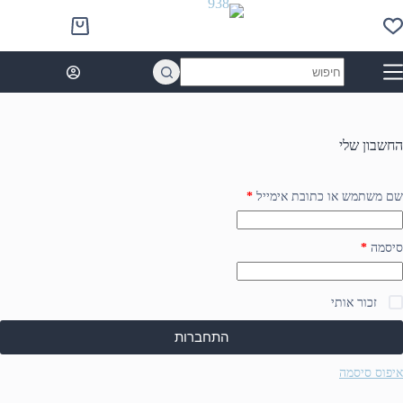
Ski
t
Shopping
conten
cart
No
results
החשבון שלי
חובה
שם משתמש או כתובת אימייל
*
חובה
סיסמה
*
זכור אותי
התחברות
איפוס סיסמה