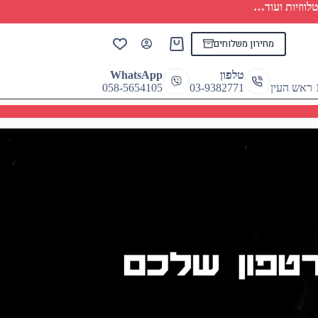
לווזיות ועוד…
מחירון משלוחים
Shopping
cart
טלפון
WhatsApp
058-5654105
03-9382771