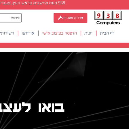
Ski
938
חנות מחשבים בראש העין, מעבדת ת
t
conten
No
שירות מעבדה
results
דף הבית
חנות
הדפסה בעיצוב אישי
אודותנו
השירותי