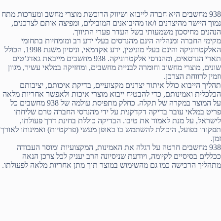
938 מחשבים היא חברה לייבוא ושיווק הרוכשת מוצרי מחשב ומערכות מתח
נמוך היישר מהיצרנים ו/או מהיבואנים המובילים, ומפיצה אותם לצרכנים,
הנהנים מחיסכון משמעותי בשל העדר פערי התיווך.
מקימי החברה ומנהליה הינם מהנדסים בעלי ידע רב ומומחיות בתחומי
האלקטרוניקה והינם בעלי מוניטין, ידע אקדמאי, וניסיון משנת 1998, הכולל
תארי הנדסאים, ומהנדסי אלקטרוניקה. 938 מחשבים מייבאת גאדג’טים
שונים, מוצרי מחשוב וחומרה לבניית מחשבים, ומחזיקה במלאי עשיר, מגוון
וזמין לרווחת הצרכן.
תהליך הייבוא כולל איתור יצרנים מקצועיים, בדיקת איכותם, יציבותם
הכלכלית ואמינותם, כדי להבטיח ייבוא מוצרי איכות ולאפשר אחריות מלאה
על המוצר במקרה של תקלה. כחלק מתפיסת עולמה של 938 מחשבים כל
פריט במלאי עובר בדיקה דקדקנית על ידי מהנדסי החברה טרם שליחתו
לישראל, על מנת לאמוד את טיבו. הבדיקה כוללת בחינת דרך פעולתו,
תפקודו בפועל, היכולת להשתמש בו באופן מעשי (פרקטיות) ואמינותו לאורך
זמן.
938 מחשבים חרטה על דגלה את האמינות, המקצועיות ומוסר העבודה
ככללים בסיסיים לקיומה, ויודעת שניסיונה הרב יעניק לכל צרכן הנאה
מתהליך הרכישה כמו גם מהשימוש במוצר תוך מתן אחריות מלאה לפעולתו.