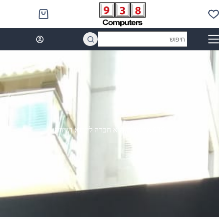
Ski
t
Shopping
conten
cart
No
results
938 מחשבים היא חברה לייבוא ושיווק